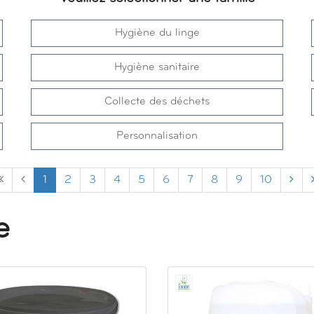
Hygiène du linge
Hygiène sanitaire
Collecte des déchets
Personnalisation
1
2
3
4
5
6
7
8
9
10
e