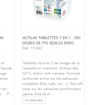
ON
ACTILAV TABLETTES 7 EN 1 - 150
DOSES DE 17G SEAU/2.55KG
Réf. 771267
 et
Tablettes tout en 1 de lavage de la
 liquide
vaisselle en machine. Actives dès
vage
50°C, action anti-calcaire. Formule
verres
renforcée active sur les salissures
i
oxydables (thé, café, vin, ...). Très effi
 les
cace sur les salissures protéiniques
, ... P…
(jaune d’oeuf) et …
En savoir plus