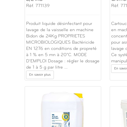
Réf. 771139
Réf. 77
Produit liquide désinfectant pour
Cartouc
lavage de la vaisselle en machine
en mach
Bidon de 24Kg PROPRIETES
concent
MICROBIOLOGIQUES Bactéricide
pour as
EN 1276 en conditions de propreté
lavage 
à 1 % en 5 mn à 20°C. MODE
Ce systè
D’EMPLOI Dosage : régler le dosage
manipul
de 1 à 5 g par litre …
En savoi
En savoir plus