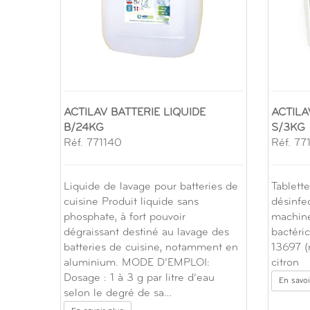
ACTILAV BATTERIE LIQUIDE
ACTILA
B/24KG
S/3KG
Réf. 771140
Réf. 77
Liquide de lavage pour batteries de
Tablett
cuisine Produit liquide sans
désinfec
phosphate, à fort pouvoir
machine
dégraissant destiné au lavage des
bactéri
batteries de cuisine, notamment en
13697 (n
aluminium. MODE D’EMPLOI:
citron
Dosage : 1 à 3 g par litre d’eau
En savoi
selon le degré de sa…