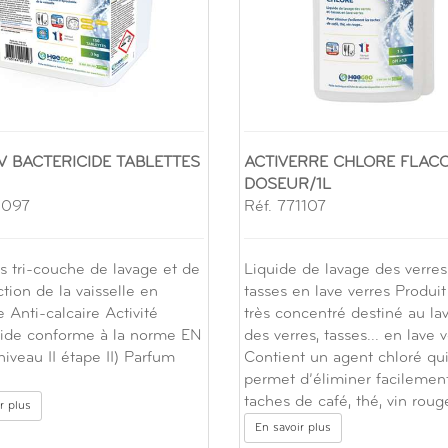
V BACTERICIDE TABLETTES
ACTIVERRE CHLORE FLAC
DOSEUR/1L
1097
Réf. 771107
es tri-couche de lavage et de
Liquide de lavage des verres
tion de la vaisselle en
tasses en lave verres Produit
 Anti-calcaire Activité
très concentré destiné au la
cide conforme à la norme EN
des verres, tasses... en lave 
iveau II étape II) Parfum
Contient un agent chloré qu
permet d’éliminer facilement
taches de café, thé, vin rouge
r plus
En savoir plus