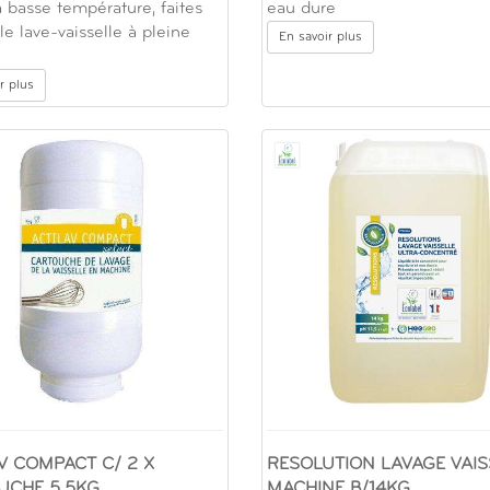
à basse température, faites
eau dure
le lave-vaisselle à pleine
En savoir plus
r plus
V COMPACT C/ 2 X
RESOLUTION LAVAGE VAIS
UCHE 5.5KG
MACHINE B/14KG