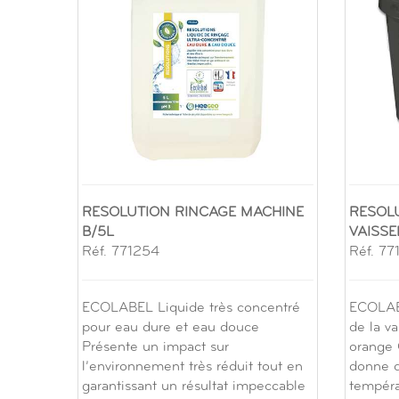
RESOLUTION RINCAGE MACHINE
RESOLU
B/5L
VAISSE
Réf. 771254
Réf. 77
ECOLABEL Liquide très concentré
ECOLABE
pour eau dure et eau douce
de la v
Présente un impact sur
orange 
l’environnement très réduit tout en
donne d
garantissant un résultat impeccable
tempéra