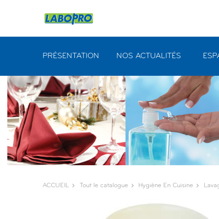
Panneau de gestion des cookies
PRÉSENTATION
NOS ACTUALITÉS
ESP
ACCUEIL
Tout le catalogue
Hygiène En Cuisine
Lava