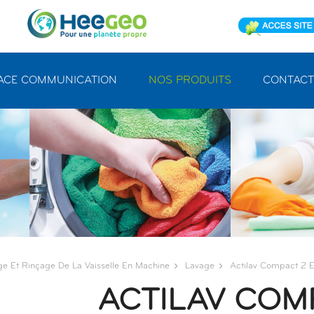
ACE COMMUNICATION
NOS PRODUITS
CONTACT
ge Et Rinçage De La Vaisselle En Machine
Lavage
Actilav Compact 2 
ACTILAV COMP