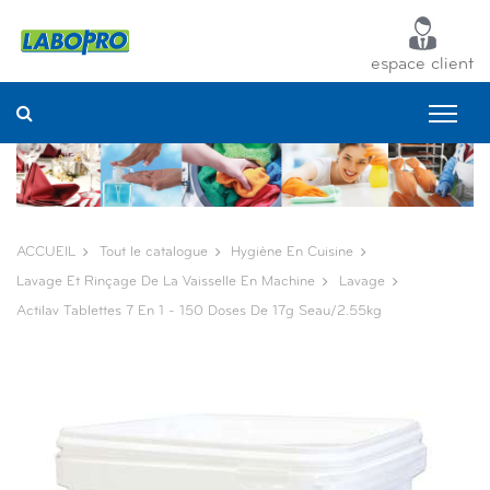
Panneau de gestion des cookies
espace client
ACCUEIL
Tout le catalogue
Hygiène En Cuisine
Lavage Et Rinçage De La Vaisselle En Machine
Lavage
Actilav Tablettes 7 En 1 - 150 Doses De 17g Seau/2.55kg