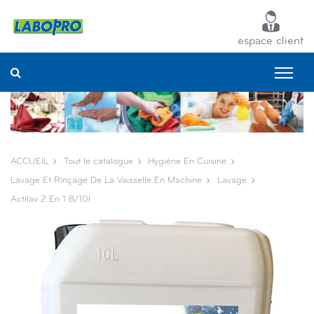
Panneau de gestion des cookies
espace client
ACCUEIL
Tout le catalogue
Hygiène En Cuisine
Lavage Et Rinçage De La Vaisselle En Machine
Lavage
Actilav 2 En 1 B/10l