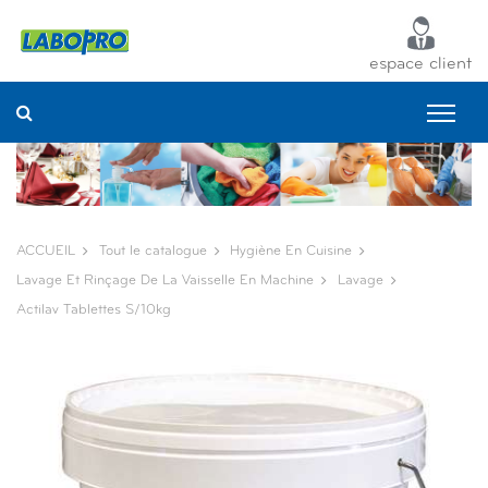
Panneau de gestion des cookies
espace client
ACCUEIL
Tout le catalogue
Hygiène En Cuisine
Lavage Et Rinçage De La Vaisselle En Machine
Lavage
Actilav Tablettes S/10kg