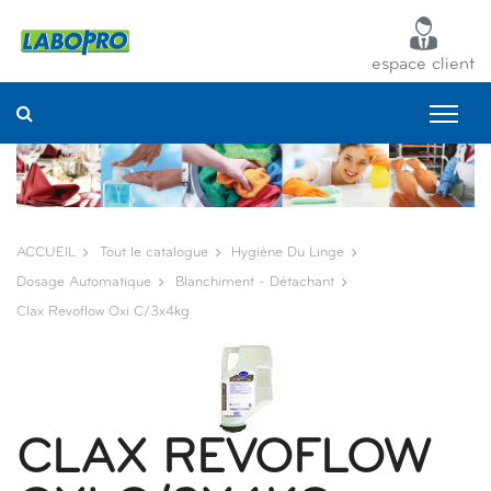
Panneau de gestion des cookies
espace client
ACCUEIL
Tout le catalogue
Hygiène Du Linge
Dosage Automatique
Blanchiment - Détachant
Clax Revoflow Oxi C/3x4kg
CLAX REVOFLOW