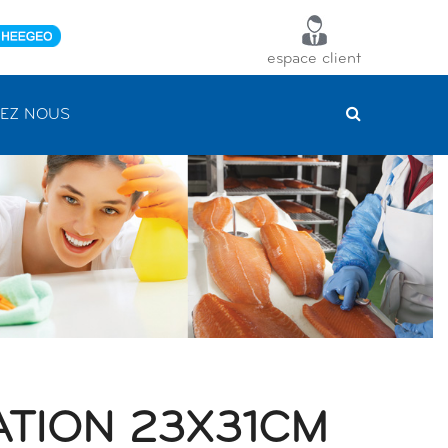
espace client
EZ NOUS
TION 23X31CM