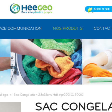
ACE COMMUNICATION
NOS PRODUITS
CONTACT
llage
Sac Congelation 23x31cm Hdliatp002 C/5000
SAC CONGELA