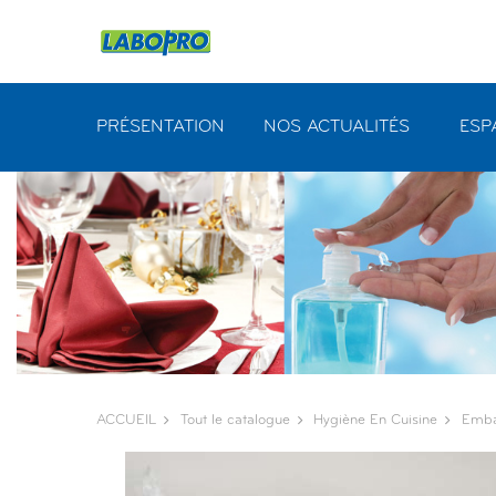
Panneau de gestion des cookies
PRÉSENTATION
NOS ACTUALITÉS
ESP
ACCUEIL
Tout le catalogue
Hygiène En Cuisine
Emba