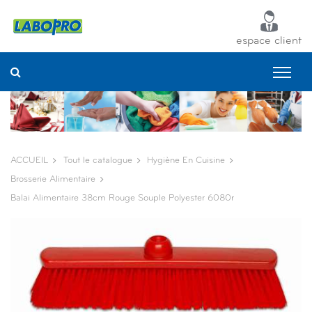
Panneau de gestion des cookies
espace client
ACCUEIL
Tout le catalogue
Hygiène En Cuisine
Brosserie Alimentaire
Balai Alimentaire 38cm Rouge Souple Polyester 6080r