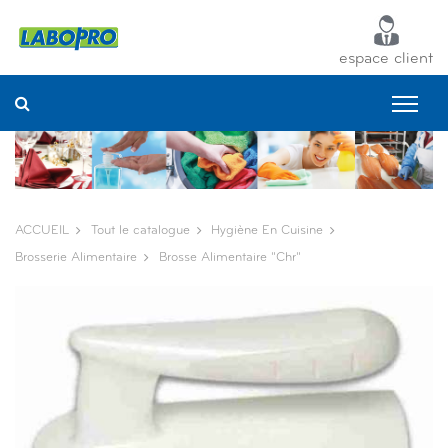
Panneau de gestion des cookies
espace client
ACCUEIL
Tout le catalogue
Hygiène En Cuisine
Brosserie Alimentaire
Brosse Alimentaire "chr"