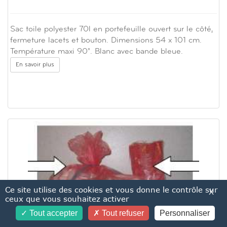
Sac toile polyester 70l en portefeuille ouvert sur le côté,
fermeture lacets et bouton. Dimensions 54 x 101 cm.
Température maxi 90°. Blanc avec bande bleue.
En savoir plus
Ce site utilise des cookies et vous donne le contrôle sur
X
ceux que vous souhaitez activer
Tout accepter
Tout refuser
Personnaliser