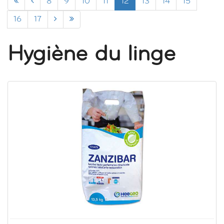
8
9
10
11
12
13
14
15
16
17
Hygiène du linge