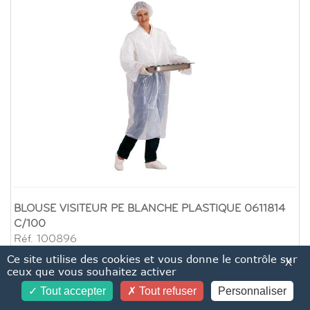
BLOUSE VISITEUR PE BLANCHE PLASTIQUE 0611814
C/100
Réf. 100896
Ce site utilise des cookies et vous donne le contrôle sur
X
ceux que vous souhaitez activer
Blouse en polyéthylène blanc Col officier Fermeture à 3
Tout accepter
Tout refuser
Personnaliser
pressions Sans poche Sans élastiques aux poignets