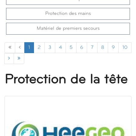
Protection des mains
Matériel de premiers secours
1
2
3
4
5
6
7
8
9
10
Protection de la tête