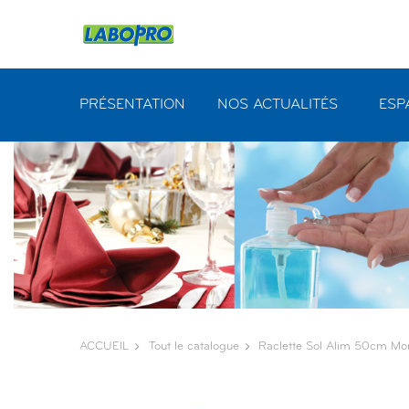
Panneau de gestion des cookies
PRÉSENTATION
NOS ACTUALITÉS
ESP
ACCUEIL
Tout le catalogue
Raclette Sol Alim 50cm M