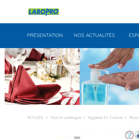
Panneau de gestion des cookies
PRÉSENTATION
NOS ACTUALITÉS
ESP
ACCUEIL
Tout le catalogue
Hygiène En Cuisine
Bross