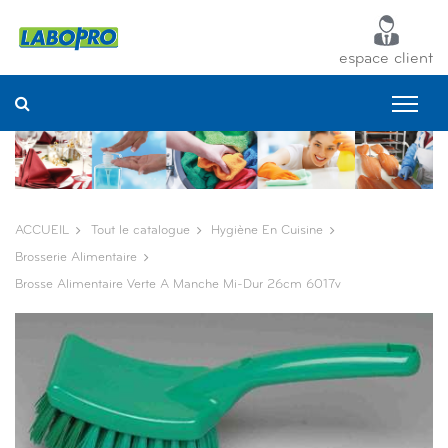
Panneau de gestion des cookies
espace client
ACCUEIL
Tout le catalogue
Hygiène En Cuisine
Brosserie Alimentaire
Brosse Alimentaire Verte A Manche Mi-Dur 26cm 6017v