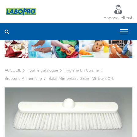
Panneau de gestion des cookies
espace client
ACCUEIL
Tout le catalogue
Hygiène En Cuisine
Brosserie Alimentaire
Balai Alimentaire 38cm Mi-Dur 6070