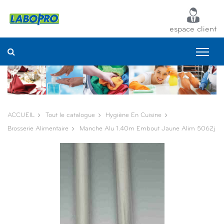
Panneau de gestion des cookies
espace client
ACCUEIL
Tout le catalogue
Hygiène En Cuisine
Brosserie Alimentaire
Manche Alu 1.40m Embout Jaune Alim 5062j