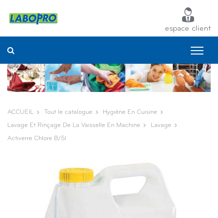
Panneau de gestion des cookies
espace client
ACCUEIL
Tout le catalogue
Hygiène En Cuisine
Lavage Et Rinçage De La Vaisselle En Machine
Lavage
Activerre Chlore B/5l