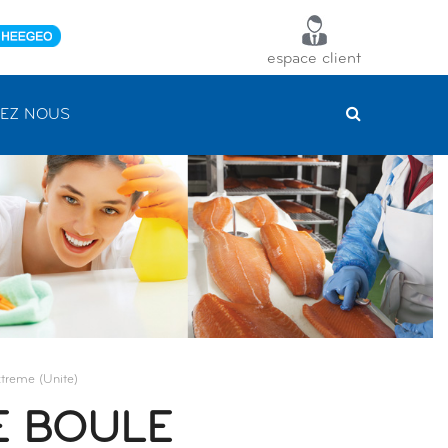
espace client
EZ NOUS
treme (unite)
E BOULE