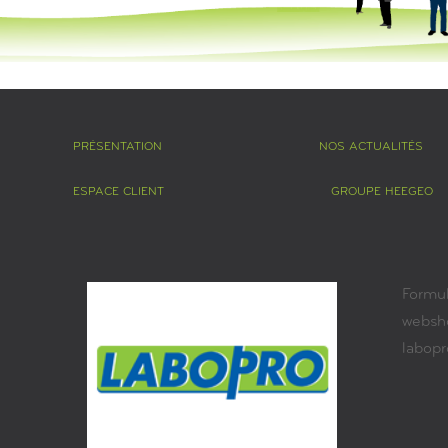
PRÉSENTATION
NOS ACTUALITÉS
ESPACE CLIENT
GROUPE HEEGEO
Formul
websh
labop