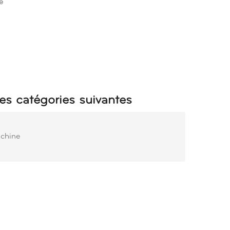
le
es catégories suivantes
achine