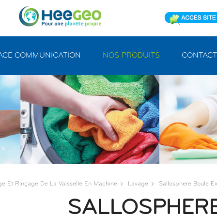
ACE COMMUNICATION
NOS PRODUITS
CONTACT
ge Et Rinçage De La Vaisselle En Machine
Lavage
Sallosphere Boule Ex
SALLOSPHER