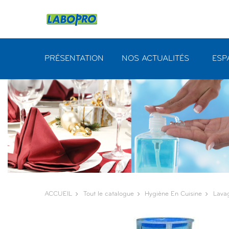
Panneau de gestion des cookies
PRÉSENTATION
NOS ACTUALITÉS
ESP
ACCUEIL
Tout le catalogue
Hygiène En Cuisine
Lava