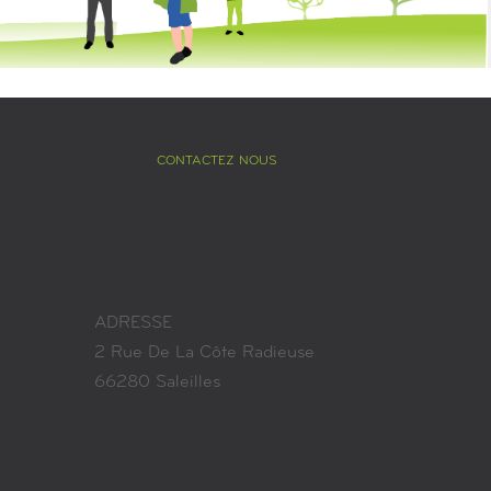
CONTACTEZ NOUS
ADRESSE
2 Rue De La Côte Radieuse
66280 Saleilles