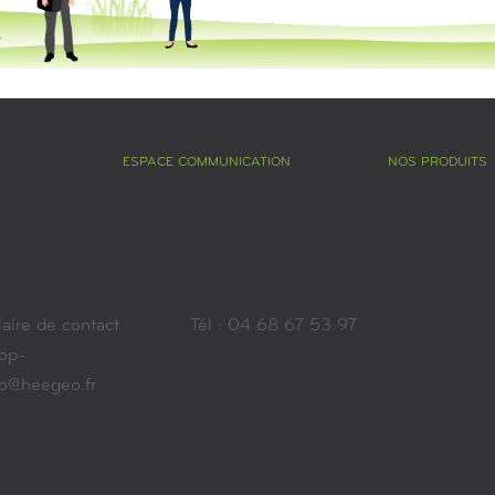
ESPACE COMMUNICATION
NOS PRODUITS
aire de contact
Tél : 04 68 67 53 97
op-
ro@heegeo.fr