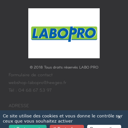
© 2018 Tous droits réservés LABO PRO
Formulaire de contact
webshop-labopro@heegeo.fr
Tél : 04 68 67 53 97
ADRESSE
2 Rue De La Côte Radieuse
Ce site utilise des cookies et vous donne le contrôle sur
X
ceux que vous souhaitez activer
66280 Saleilles