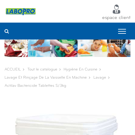
Panneau de gestion des cookies
espace client
ACCUEIL
Tout le catalogue
Hygiène En Cuisine
Lavage Et Rinçage De La Vaisselle En Machine
Lavage
Actilav Bactericide Tablettes S/3kg